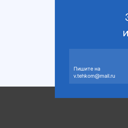
и
Пишите на
v.tehkom@mail.ru