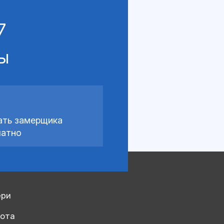
7
сы
ать замерщика
латно
ери
рота