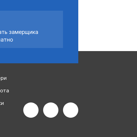
ать замерщика
латно
ери
рота
ки