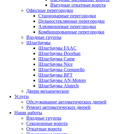
Въездные откатные ворота
Офисные перегородки
Стационарные перегородки
Цельностеклянные перегородки
Алюминиевые перегородки
Комбинированные перегородки
Входные группы
Шлагбаумы
Шлагбаумы FAAC
Шлагбаумы Doorhan
Шлагбаумы Came
Шлагбаумы Nice
Шлагбаумы Comunello
Шлагбаумы BFT
Шлагбаумы AN-Motors
Шлагбаумы Alutech
Двери механические
Услуги
Обслуживание автоматических дверей
Ремонт автоматических дверей
Наши работы
Входные группы
Секционные ворота
Откатные ворота