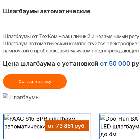
Шлагбаумы автоматические
Шлагбаумы от ТехКом – ваш личный и незаменимый рег
Шлагбаум автоматический комплектуется электроприв
лампочкой с проблесковым маячком предупреждающего
Цена шлагбаума с установкой
от 50 000
ру
Оставить заявку
от 73 851 руб.