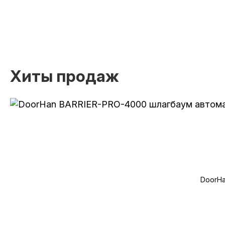
Хиты продаж
DoorHa