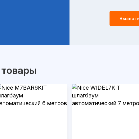
Вызват
 товары