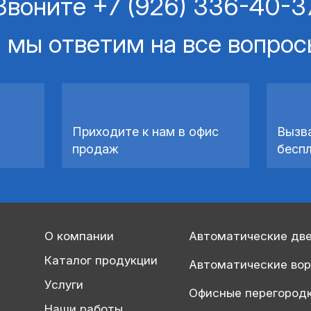
Звоните
+7 (926) 336-40-3
 мы ответим на все вопро
Приходите к нам в офис
Вызв
продаж
бесп
О компании
Автоматические дв
Каталог продукции
Автоматические во
Услуги
Офисные перегород
Наши работы