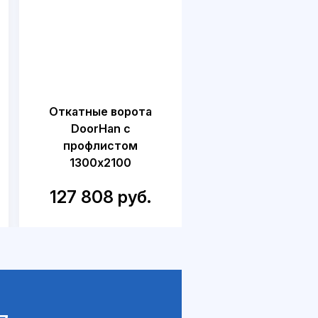
Откатные ворота
Откатные воро
DoorHan с
DoorHan для дач
профлистом
калиткой
1300x2100
1500x2300
127 808 руб.
218 749 руб