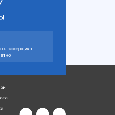
7
сы
ать замерщика
латно
ери
рота
ки