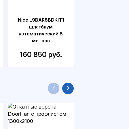
Nice L9BAR8BDKIT1
Nice M7BAR7BDKI
шлагбаум
шлагбаум
автоматический 8
автоматический
метров
метров
160 850 руб.
144 680 руб