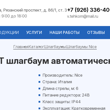
+7 (926) 336-40
а, Рязанский проспект, д. 86/1, ст. 3
с 9:00 до 18:00
v.tehkom@mail.ru
ОДУКЦИИ
УСЛУГИ
НАШИ РАБОТЫ
ОТЗЫВЫ
Главная
Каталог
Шлагбаумы
Шлагбаумы Nice
IT шлагбаум автоматичес
Производитель: Nice
Страна: Италия
Длина стрелы, м: 6
Питание редуктора: 24В
Класс защиты: IP44
Эксплуатация: Кратковременная