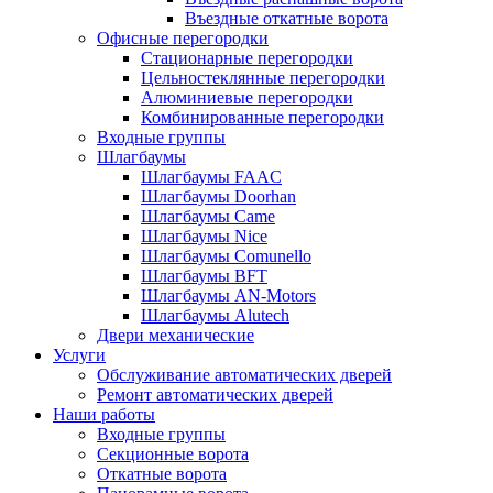
Въездные откатные ворота
Офисные перегородки
Стационарные перегородки
Цельностеклянные перегородки
Алюминиевые перегородки
Комбинированные перегородки
Входные группы
Шлагбаумы
Шлагбаумы FAAC
Шлагбаумы Doorhan
Шлагбаумы Came
Шлагбаумы Nice
Шлагбаумы Comunello
Шлагбаумы BFT
Шлагбаумы AN-Motors
Шлагбаумы Alutech
Двери механические
Услуги
Обслуживание автоматических дверей
Ремонт автоматических дверей
Наши работы
Входные группы
Секционные ворота
Откатные ворота