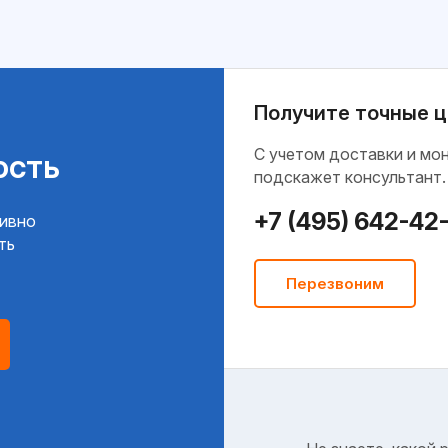
Получите точные ц
C учетом доставки и мо
ость
подскажет консультант.
+7 (495) 642-42
тивно
ть
Перезвоним