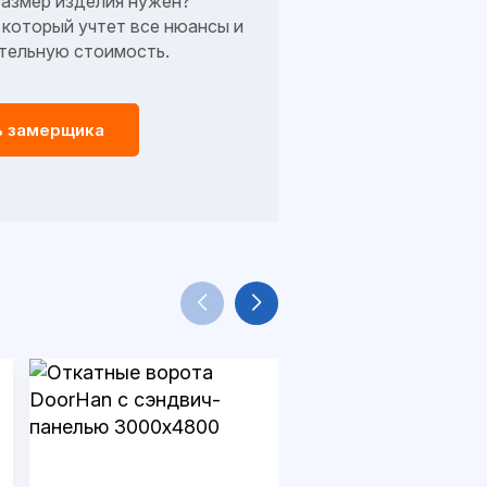
размер изделия нужен?
который учтет все нюансы и
тельную стоимость.
ь замерщика