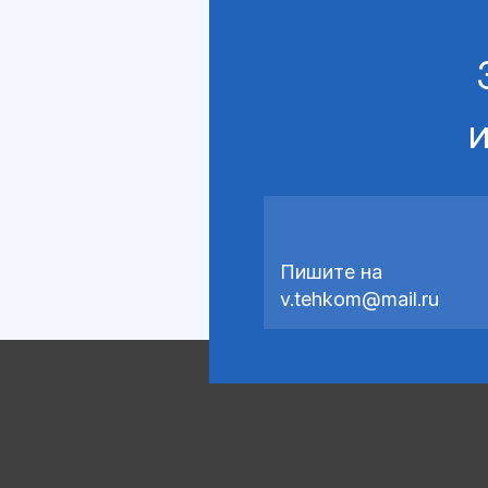
и
Пишите на
v.tehkom@mail.ru