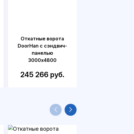
Откатные ворота
Ворота откатны
DoorHan с сэндвич-
автоматически
панелью
DoorHan с сэндв
3000x4800
панелью 1800x3
245 266 руб.
166 617 руб