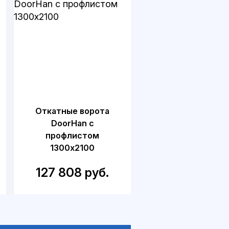
Откатные ворота
Откатные воро
DoorHan с
DoorHan для дач
профлистом
калиткой
1300x2100
1500x2300
127 808 руб.
218 749 руб