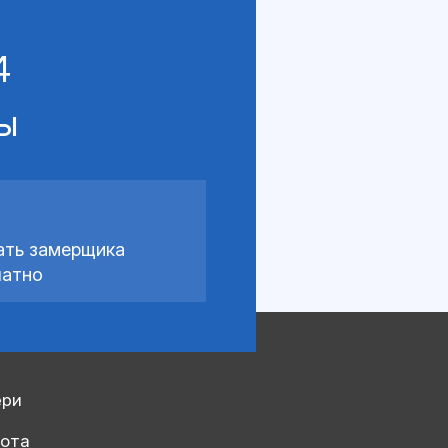
4
сы
ать замерщика
латно
ери
рота