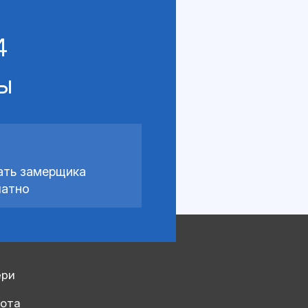
4
сы
ать замерщика
латно
ери
рота