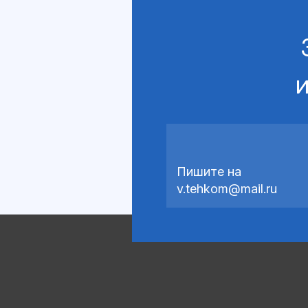
и
Пишите на
v.tehkom@mail.ru