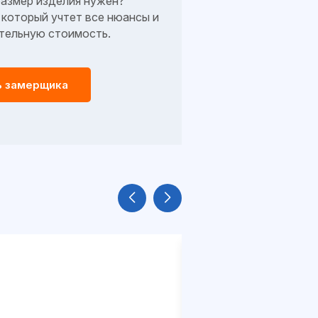
размер изделия нужен?
который учтет все нюансы и
тельную стоимость.
ь замерщика