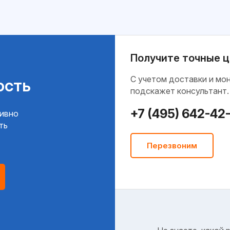
Получите точные ц
C учетом доставки и мо
ость
подскажет консультант.
+7 (495) 642-42
тивно
ть
Перезвоним