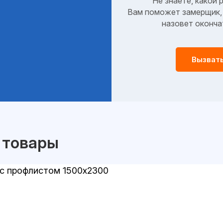
Не знаете, какой 
Вам поможет замерщик, 
назовет оконча
Вызват
 товары