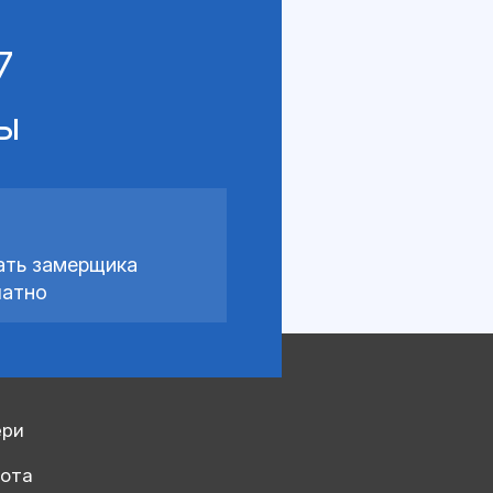
7
сы
ать замерщика
латно
ери
рота