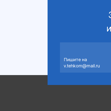
и
Пишите на
v.tehkom@mail.ru