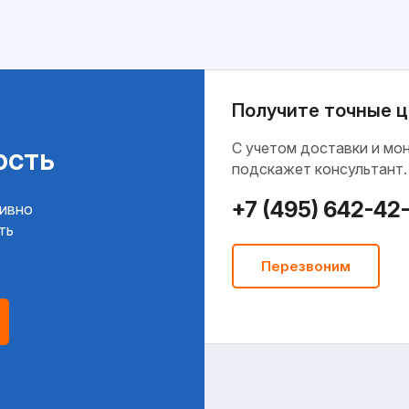
Получите точные ц
C учетом доставки и мо
ость
подскажет консультант.
+7 (495) 642-42
тивно
ть
Перезвоним