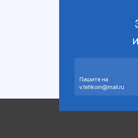
и
Пишите на
v.tehkom@mail.ru