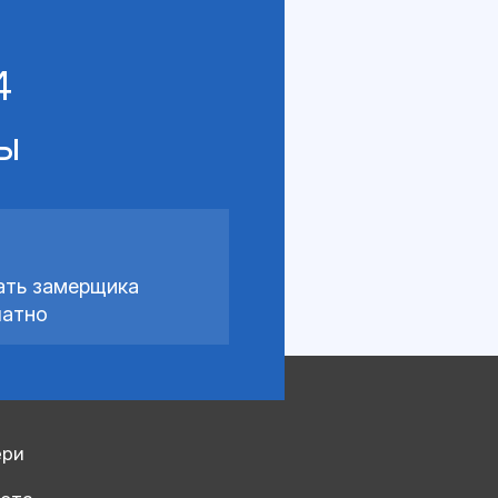
4
сы
ать замерщика
латно
ери