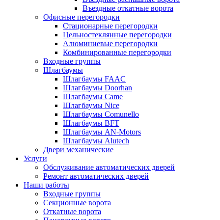
Въездные откатные ворота
Офисные перегородки
Стационарные перегородки
Цельностеклянные перегородки
Алюминиевые перегородки
Комбинированные перегородки
Входные группы
Шлагбаумы
Шлагбаумы FAAC
Шлагбаумы Doorhan
Шлагбаумы Came
Шлагбаумы Nice
Шлагбаумы Comunello
Шлагбаумы BFT
Шлагбаумы AN-Motors
Шлагбаумы Alutech
Двери механические
Услуги
Обслуживание автоматических дверей
Ремонт автоматических дверей
Наши работы
Входные группы
Секционные ворота
Откатные ворота