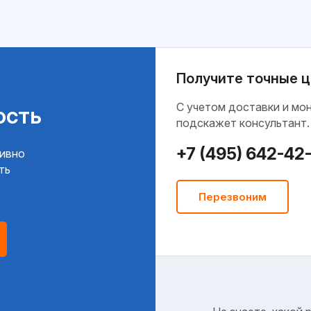
Получите точные ц
C учетом доставки и мо
ость
подскажет консультант.
+7 (495) 642-42
тивно
ть
Перезвоним