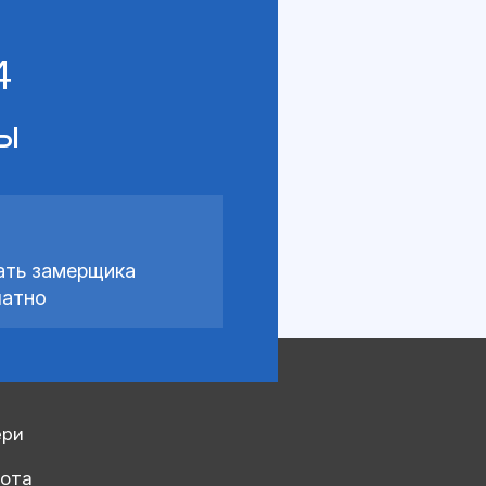
4
сы
ать замерщика
латно
ери
рота