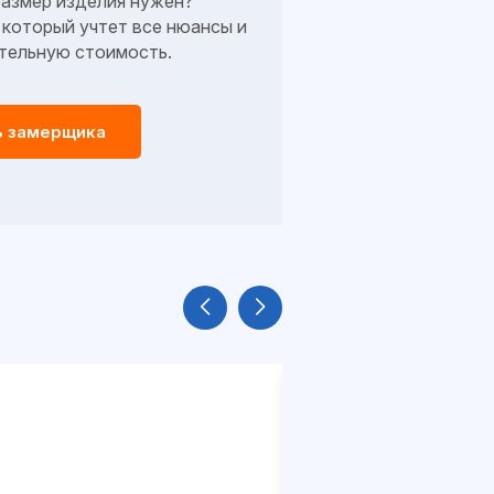
размер изделия нужен?
который учтет все нюансы и
тельную стоимость.
ь замерщика