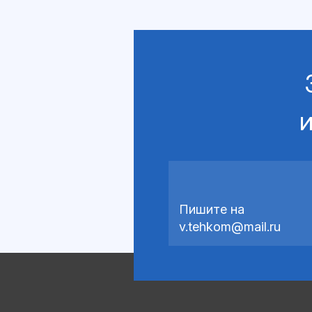
и
Пишите на
v.tehkom@mail.ru