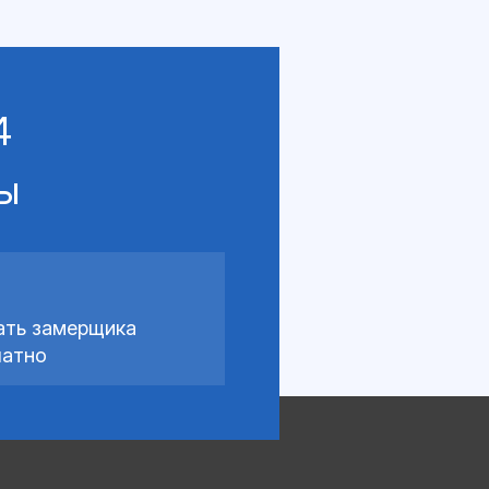
4
сы
ать замерщика
латно