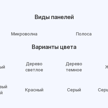
Виды панелей
Микроволна
Полоса
Варианты цвета
Дерево
Дерево
ый
Ж
светлое
темное
вый
Красный
Серый
Сер
й