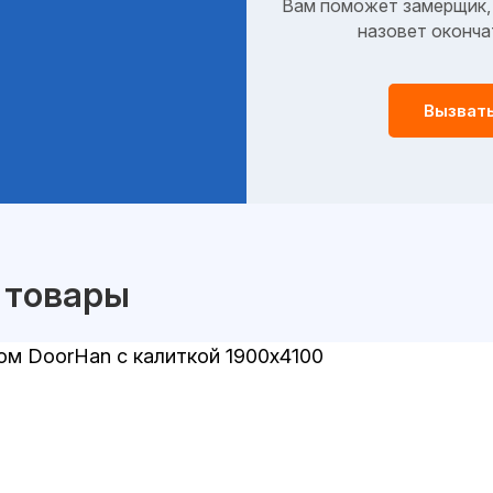
Вам поможет замерщик, 
назовет оконча
Вызват
 товары