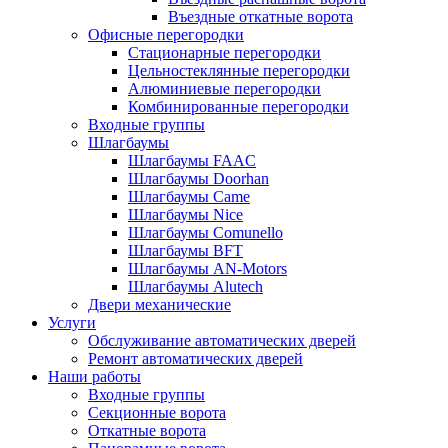
Въездные откатные ворота
Офисные перегородки
Стационарные перегородки
Цельностеклянные перегородки
Алюминиевые перегородки
Комбинированные перегородки
Входные группы
Шлагбаумы
Шлагбаумы FAAC
Шлагбаумы Doorhan
Шлагбаумы Came
Шлагбаумы Nice
Шлагбаумы Comunello
Шлагбаумы BFT
Шлагбаумы AN-Motors
Шлагбаумы Alutech
Двери механические
Услуги
Обслуживание автоматических дверей
Ремонт автоматических дверей
Наши работы
Входные группы
Секционные ворота
Откатные ворота