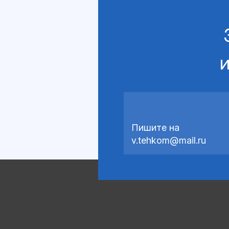
и
Пишите на
v.tehkom@mail.ru