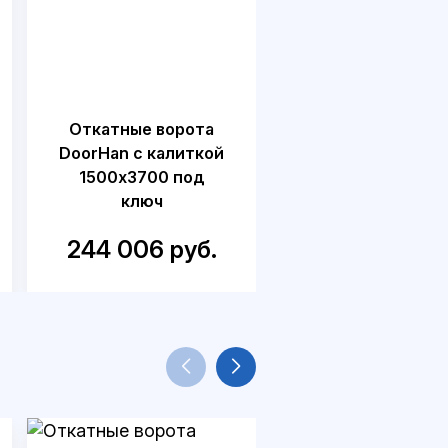
Откатные ворота
Откатные воро
DoorHan с калиткой
DoorHan с сэндв
1500x3700 под
панелью
ключ
2600x5200
244 006 руб.
241 242 руб