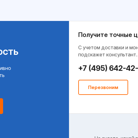
Получите точные ц
C учетом доставки и мо
ость
подскажет консультант.
+7 (495) 642-42
тивно
ть
Перезвоним