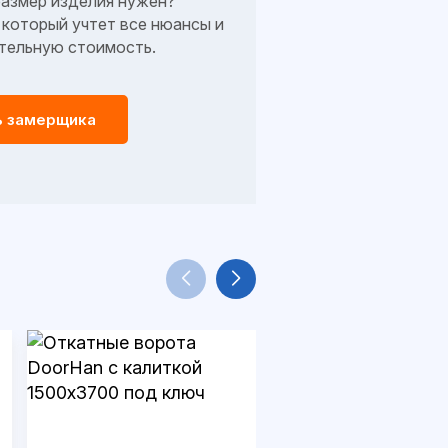
размер изделия нужен?
который учтет все нюансы и
тельную стоимость.
ь замерщика