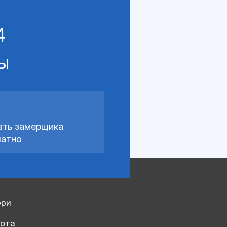
4
сы
ать замерщика
латно
ери
рота