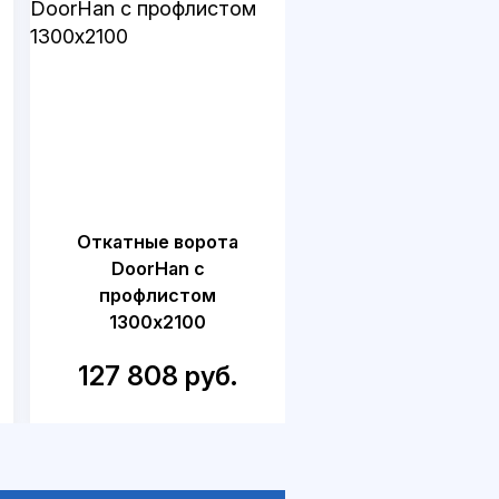
Откатные ворота
Откатные воро
DoorHan с
DoorHan для дач
профлистом
калиткой
1300x2100
1500x2300
127 808 руб.
218 749 руб