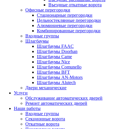
Въездные откатные ворота
Офисные перегородки
Стационарные перегородки
Цельностеклянные перегородки
Алюминиевые перегородки
Комбинированные перегородки
Входные группы
Шлагбаумы
Шлагбаумы FAAC
Шлагбаумы Doorhan
Шлагбаумы Came
Шлагбаумы Nice
Шлагбаумы Comunello
Шлагбаумы BFT
Шлагбаумы AN-Motors
Шлагбаумы Alutech
Двери механические
Услуги
Обслуживание автоматических дверей
Ремонт автоматических дверей
Наши работы
Входные группы
Секционные ворота
Откатные ворота