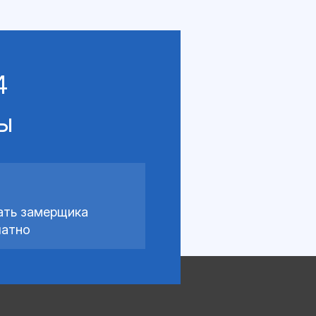
4
сы
ать замерщика
латно