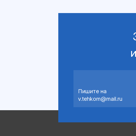
и
Пишите на
v.tehkom@mail.ru