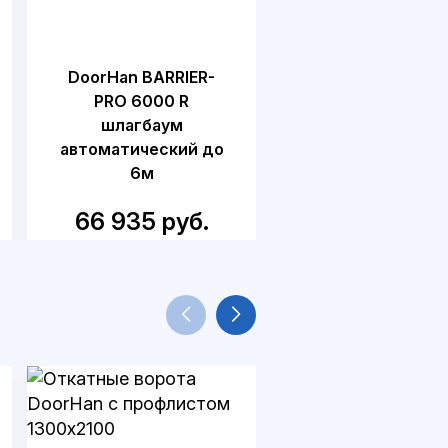
DoorHan BARRIER-
DoorHan BR-PR
PRO 6000 R
5000R KIT
шлагбаум
шлагбаум
автоматический до
автоматический
6м
5м
66 935 руб.
68 300 руб