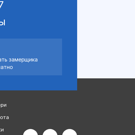
7
сы
ать замерщика
латно
ери
рота
ки