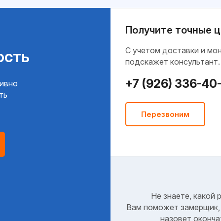
Получите точные ц
C учетом доставки и мо
ость
подскажет консультант.
+7 (926) 336-40
тивно
ть
Перезвоним
Не знаете, какой 
Вам поможет замерщик, 
назовет оконча