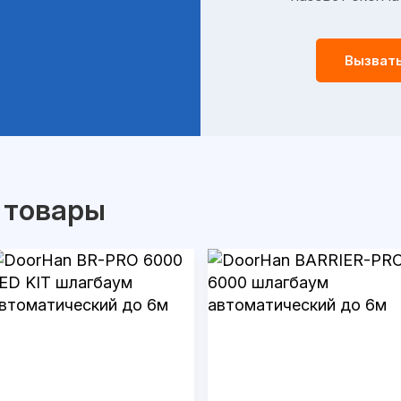
Вызват
 товары