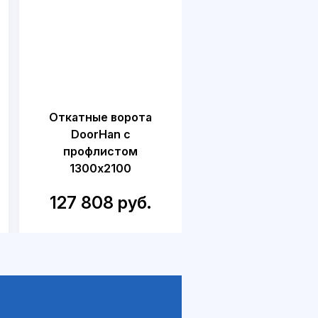
Откатные ворота
Откатные воро
DoorHan с
DoorHan для дач
профлистом
калиткой
1300x2100
1500x2300
127 808 руб.
218 749 руб