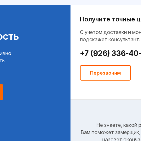
Получите точные ц
C учетом доставки и мо
ость
подскажет консультант.
+7 (926) 336-40
тивно
ть
Перезвоним
Не знаете, какой 
Вам поможет замерщик, 
назовет оконча