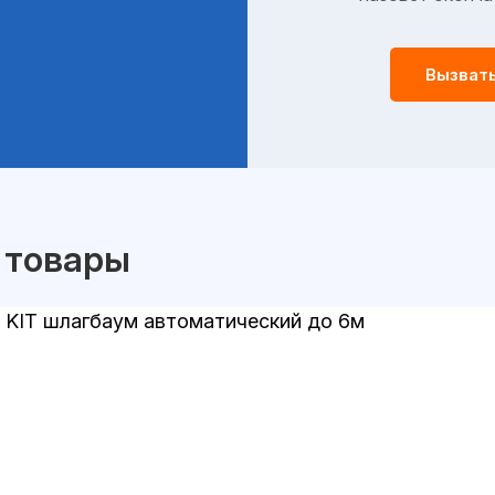
Вызват
 товары