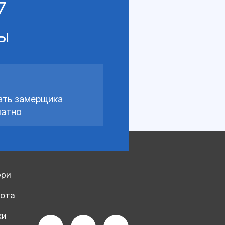
7
сы
ать замерщика
латно
ери
рота
ки