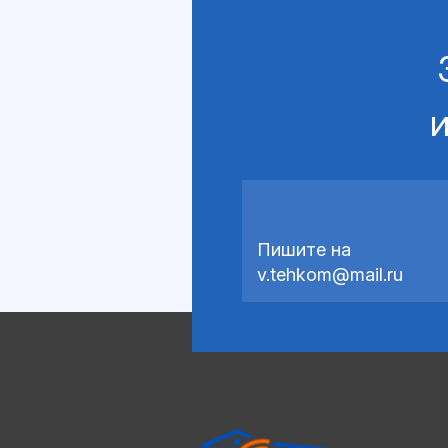
и
Пишите на
v.tehkom@mail.ru