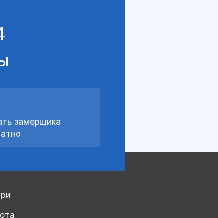
4
сы
ать замерщика
латно
ери
рота