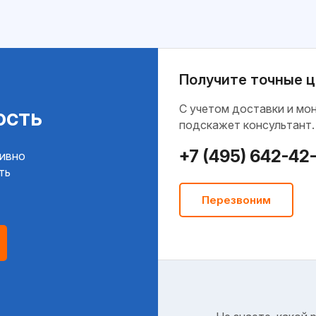
Получите точные ц
C учетом доставки и мо
ость
подскажет консультант.
+7 (495) 642-42
тивно
ть
Перезвоним