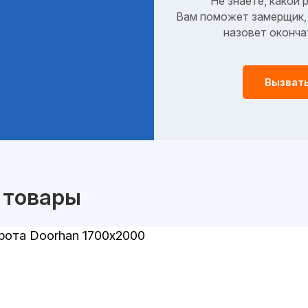
Не знаете, какой 
Вам поможет замерщик, 
назовет оконча
Вызват
 товары