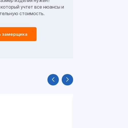
размер изделия нужен?
который учтет все нюансы и
тельную стоимость.
ь замерщика