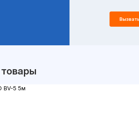
Вызват
 товары