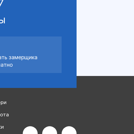
7
сы
ать замерщика
латно
ери
рота
ки