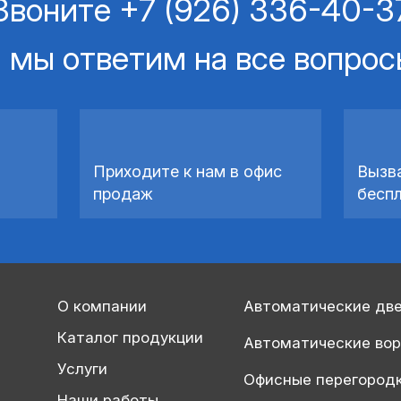
Звоните
+7 (926) 336-40-3
 мы ответим на все вопро
Приходите к нам в офис
Вызв
продаж
бесп
О компании
Автоматические дв
Каталог продукции
Автоматические во
Услуги
Офисные перегород
Наши работы