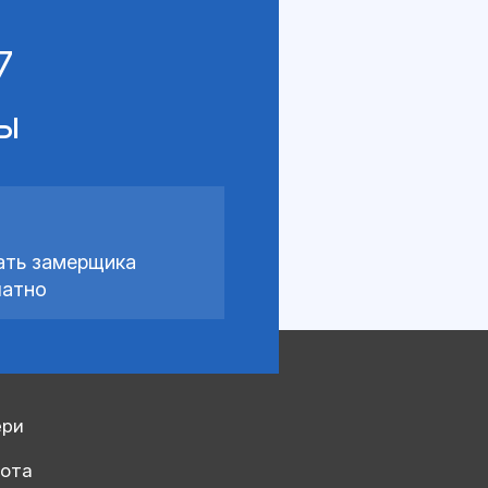
7
сы
ать замерщика
латно
ери
рота