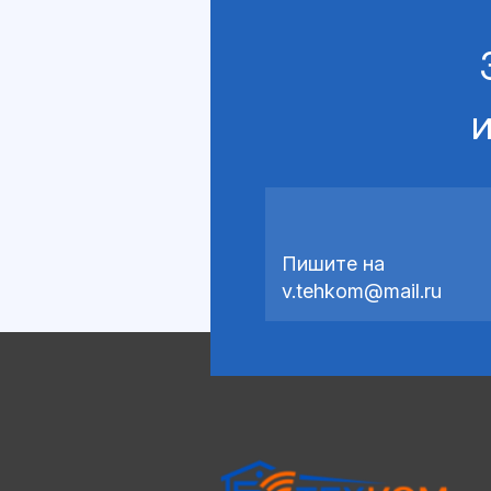
и
Пишите на
v.tehkom@mail.ru