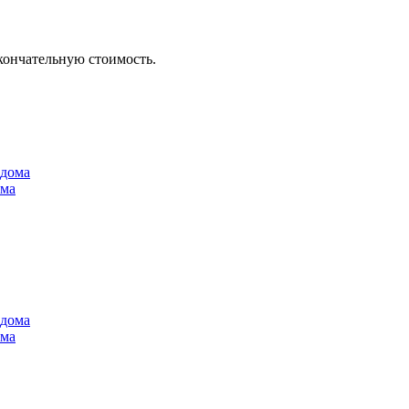
кончательную стоимость.
ома
ома