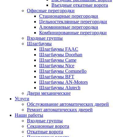
Въездные откатные ворота
Офисные перегородки
Стационарные перегородки
Цельностеклянные перегородки
Алюминиевые перегородки
Комбинированные перегородки
Входные группы
Шлагбаумы
Шлагбаумы FAAC
Шлагбаумы Doorhan
Шлагбаумы Came
Шлагбаумы Nice
Шлагбаумы Comunello
Шлагбаумы BFT
Шлагбаумы AN-Motors
Шлагбаумы Alutech
Двери механические
Услуги
Обслуживание автоматических дверей
Ремонт автоматических дверей
Наши работы
Входные группы
Секционные ворота
Откатные ворота