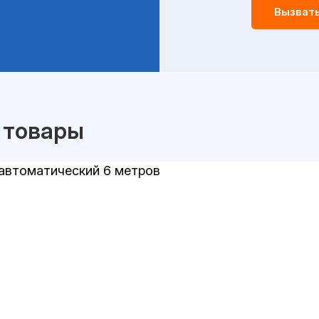
Вызват
 товары