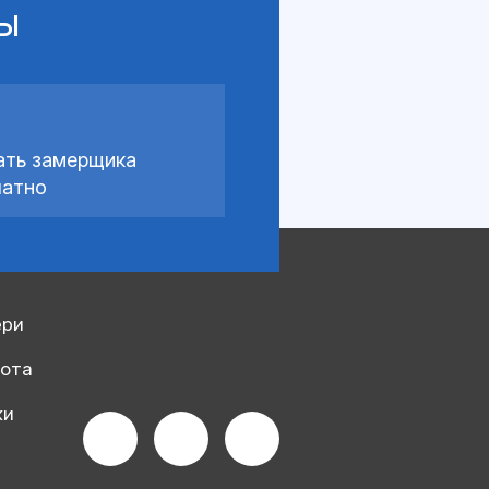
сы
ать замерщика
латно
ери
рота
ки