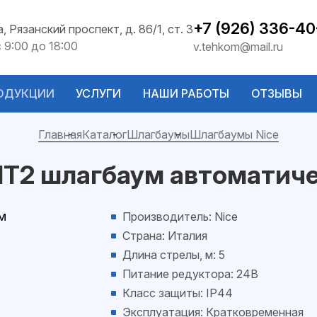
+7 (926) 336-40
а, Рязанский проспект, д. 86/1, ст. 3
с 9:00 до 18:00
v.tehkom@mail.ru
ОДУКЦИИ
УСЛУГИ
НАШИ РАБОТЫ
ОТЗЫВЫ
Главная
Каталог
Шлагбаумы
Шлагбаумы Nice
IT2 шлагбаум автоматиче
Производитель: Nice
Страна: Италия
Длина стрелы, м: 5
Питание редуктора: 24В
Класс защиты: IP44
Эксплуатация: Кратковременная