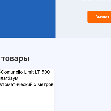
Вызват
 товары