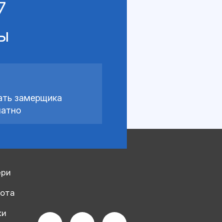
7
сы
ать замерщика
латно
ери
рота
ки