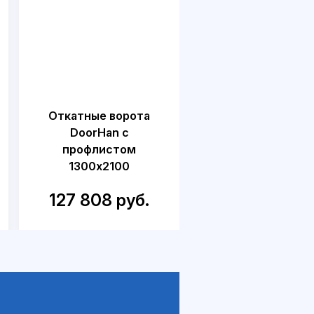
Откатные ворота
Откатные воро
DoorHan с
DoorHan для дач
профлистом
калиткой
1300x2100
1500x2300
127 808 руб.
218 749 руб