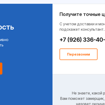
Получите точные ц
C учетом доставки и мо
ость
подскажет консультант.
+7 (926) 336-40
тивно
ть
Перезвоним
Не знаете, какой 
Вам поможет замерщик, 
назовет оконча