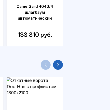
Came Gard 4040/4
Came GARD 650
шлагбаум
дюралайт
автоматический
шлагбаум
автоматически
(5.6 м)
133 810 руб.
166 130 руб