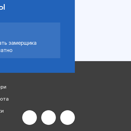
сы
ать замерщика
латно
ери
рота
ки