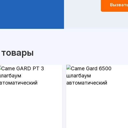
Вызват
 товары