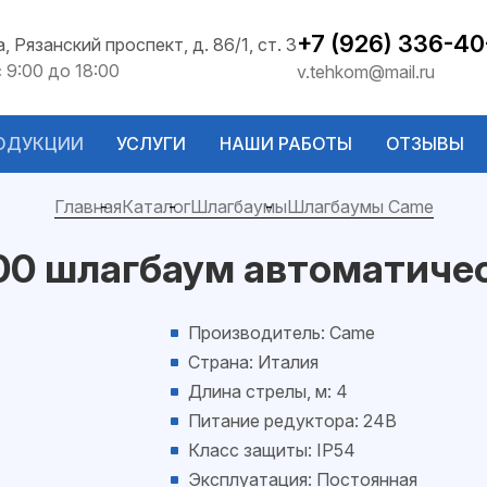
+7 (926) 336-40
а, Рязанский проспект, д. 86/1, ст. 3
с 9:00 до 18:00
v.tehkom@mail.ru
ОДУКЦИИ
УСЛУГИ
НАШИ РАБОТЫ
ОТЗЫВЫ
Главная
Каталог
Шлагбаумы
Шлагбаумы Came
00 шлагбаум автоматиче
Производитель: Came
Страна: Италия
Длина стрелы, м: 4
Питание редуктора: 24В
Класс защиты: IP54
Эксплуатация: Постоянная