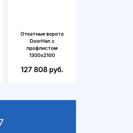
Откатные ворота
Откатные воро
DoorHan с
DoorHan для дач
профлистом
калиткой
1300x2100
1500x2300
127 808 руб.
218 749 руб
7